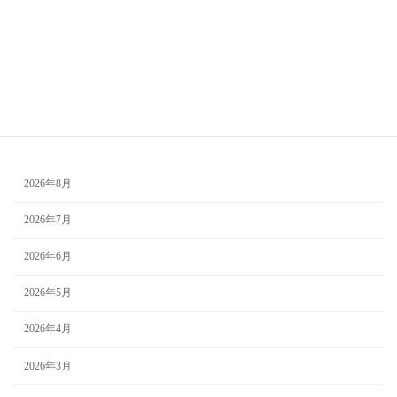
自己理解
極彩色の百鬼夜行
母の日
水着
浴衣
目黒雅叙園
美肌
色彩心理
色の力
色彩生理
色彩セミナー
色散歩
骨格診断
茨城
若返り
誕生日プレゼント
買い物の失敗
アーカイブ
2026年8月
2026年7月
2026年6月
2026年5月
2026年4月
2026年3月