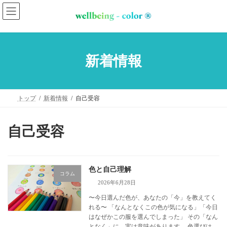
コ
ナ
ン
ビ
テ
ゲ
ン
ー
新着情報
ツ
シ
へ
ョ
トップ
新着情報
自己受容
ス
ン
キ
に
自己受容
ッ
移
プ
動
色と自己理解
コラム
2026年6月28日
〜今日選んだ色が、あなたの「今」を教えてく
れる〜 「なんとなくこの色が気になる」「今日
はなぜかこの服を選んでしまった」 その「なん
となく」に、実は意味があります。 色選びは、