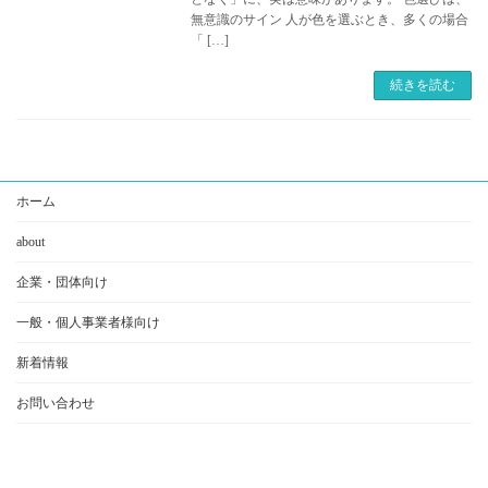
無意識のサイン 人が色を選ぶとき、多くの場合
「 […]
続きを読む
:
ホーム
色
about
と
企業・団体向け
自
一般・個人事業者様向け
己
新着情報
理
解
お問い合わせ