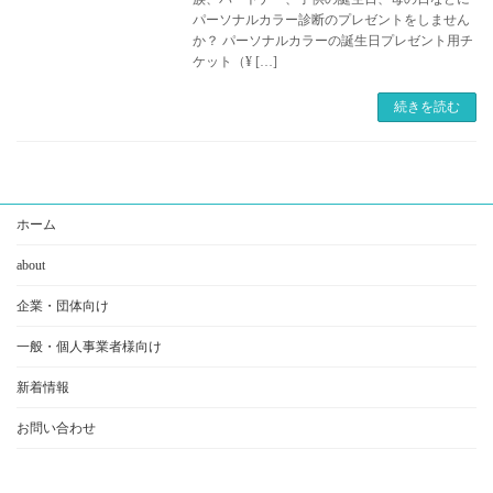
パーソナルカラー診断のプレゼントをしません
か？ パーソナルカラーの誕生日プレゼント用チ
ケット（¥ […]
続きを読む
:
ホーム
パ
about
ー
企業・団体向け
ソ
一般・個人事業者様向け
ナ
新着情報
ル
カ
お問い合わせ
ラ