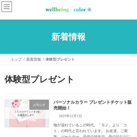
コ
ナ
ン
ビ
テ
ゲ
ン
ー
新着情報
ツ
シ
へ
ョ
トップ
新着情報
体験型プレゼント
ス
ン
キ
に
体験型プレゼント
ッ
移
プ
動
パーソナルカラー プレゼントチケット販
お知らせ
売開始！
2023年12月1日
物が溢れているこの時代。「モノ」より「コ
ト」の時代と言われています。 お友達、ご家
族、パートナー、子供の誕生日、母の日などに